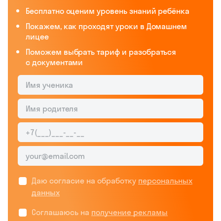
Бесплатно оценим уровень знаний ребёнка
Покажем, как проходят уроки в Домашнем
лицее
Поможем выбрать тариф и разобраться
с документами
Даю согласие на обработку
персональных
данных
Соглашаюсь на
получение рекламы