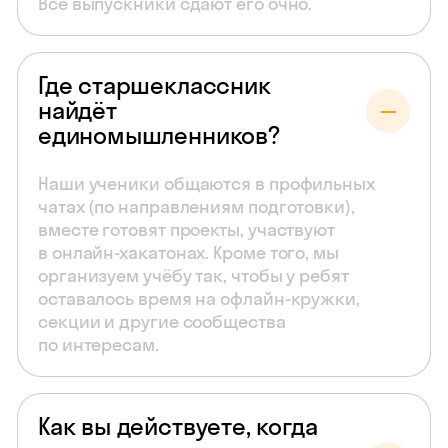
Все выпускники сдают его очно.
Где старшеклассник
найдёт
единомышленников?
Наши ученики общаются в профильных
чатах (по направлениям подготовки),
вместе готовят проекты, участвуют
в онлайн-хакатонах. Кроме того, мы
организуем учёбу так, чтобы у ребят
оставалось время на офлайн-кружки,
секции и другие сообщества
по интересам.
Как вы действуете, когда