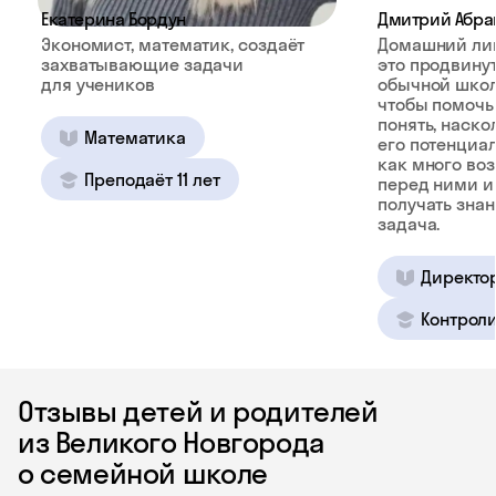
Екатерина Бордун
Дмитрий Абра
Экономист, математик, создаёт
Домашний ли
захватывающие задачи
это продвину
для учеников
обычной школ
чтобы помочь
понять, наско
Математика
его потенциал
как много во
Преподаёт 11 лет
перед ними и
получать зна
задача.
Директо
Контроли
Отзывы детей и родителей
из Великого Новгорода
о семейной школе