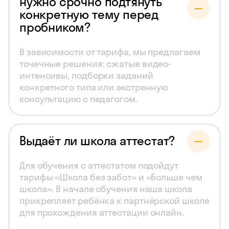
нужно срочно подтянуть
конкретную тему перед
пробником?
В зависимости от тарифа, мы предлагаем
точечные решения: сжатые видео-
интенсивы, подборки заданий
конкретного типа или экстренную
консультацию с педагогом.
Выдаёт ли школа аттестат?
Для обучения с аттестатом подойдут
тарифы «Школа без забот» и «Больше чем
школа». В начале обучения наша школа
прикрепляет ребёнка к партнёрской школе
для прохождения аттестации онлайн.