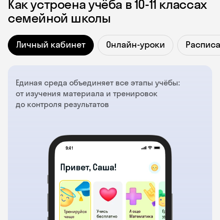
Как устроена учёба в 10‑11 классах
семейной школы
Личный кабинет
Онлайн-уроки
Распис
Единая среда объединяет все этапы учёбы:
от изучения материала и тренировок
до контроля результатов