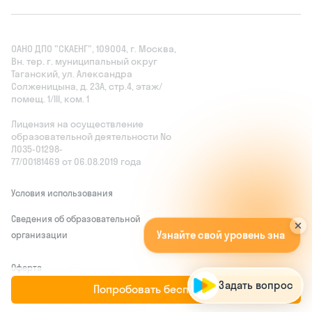
ОАНО ДПО "СКАЕНГ", 109004, г. Москва,
Вн. тер. г. муниципальный округ
Таганский, ул. Александра
Солженицына, д. 23А, стр.4, этаж/
помещ. 1/III, ком. 1
Лицензия на осуществление
образовательной деятельности No
Л035‑01298-
77/00181469 от 06.08.2019 года
Условия использования
Сведения об образовательной
У
з
н
а
й
т
е
с
в
о
й
у
р
о
в
е
н
ь
з
н
а
н
и
й
б
е
с
п
л
а
т
н
о
!
А
п
о
п
р
о
м
о
к
о
д
организации
Оферта
Попробовать бесплатно
Соглашение о конфиденциальности