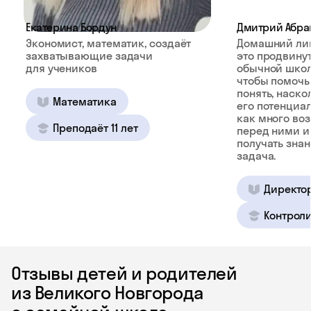
Екатерина Бордун
Дмитрий Абра
Экономист, математик, создаёт
Домашний ли
захватывающие задачи
это продвину
для учеников
обычной школ
чтобы помочь
понять, наско
Математика
его потенциал
как много во
Преподаёт 11 лет
перед ними и
получать зна
задача.
Директо
Контроли
Отзывы детей и родителей
из Великого Новгорода