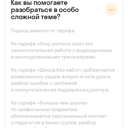
Как вы помогаете
разобраться в особо
сложной теме?
Подход зависит от тарифа.
На тарифе «Хочу учиться сам» это
самостоятельная работа с видеоархивом
и многоуровневыми тренажёрами.
На тарифе «Школа без забот» добавляется
возможность задать вопрос в чате урока,
разбор ошибок с системой
и консультативная поддержка куратора.
На тарифе «Больше чем школа»
по профильным предметам
обеспечивается персональный контакт
с педагогом в мини-группе, разбор