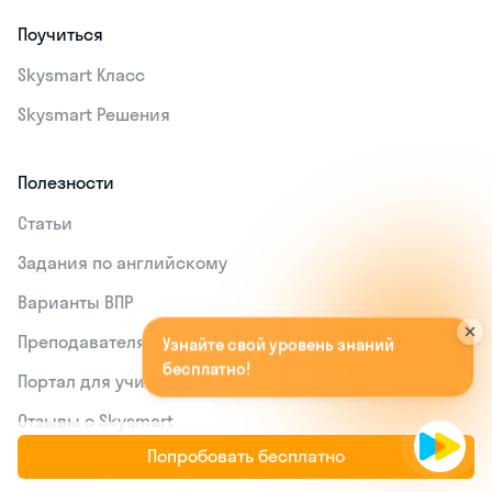
Поучиться
Skysmart Класс
Skysmart Решения
Полезности
Статьи
Задания по английскому
Варианты ВПР
У
з
н
а
й
т
е
с
в
о
й
у
р
о
в
е
н
ь
з
н
а
н
и
й
Преподавателям
б
е
с
п
л
а
т
н
о
!
А
п
о
п
р
о
м
о
к
о
д
у
O
R
G
A
N
I
C
A
м
ы
д
а
р
и
м
|
Портал для учителей
Отзывы о Skysmart
Попробовать бесплатно
Контакты