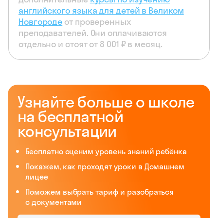
английского языка для детей в Великом
Новгороде
от проверенных
преподавателей. Они оплачиваются
отдельно и стоят от 8 001 ₽ в месяц.
Узнайте больше о школе
на бесплатной
консультации
Бесплатно оценим уровень знаний ребёнка
Покажем, как проходят уроки в Домашнем
лицее
Поможем выбрать тариф и разобраться
с документами