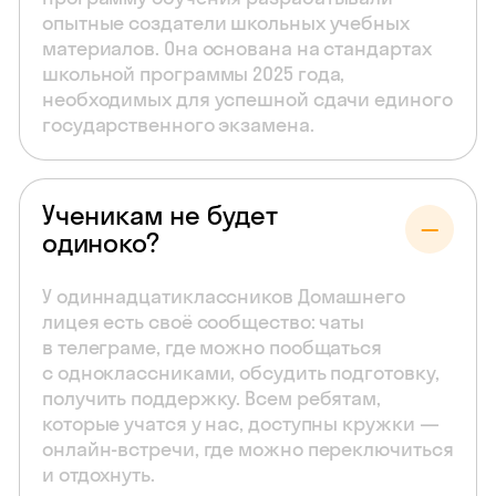
опытные создатели школьных учебных
материалов. Она основана на стандартах
школьной программы 2025 года,
необходимых для успешной сдачи единого
государственного экзамена.
Ученикам не будет
одиноко?
У одиннадцатиклассников Домашнего
лицея есть своё сообщество: чаты
в телеграме, где можно пообщаться
с одноклассниками, обсудить подготовку,
получить поддержку. Всем ребятам,
которые учатся у нас, доступны кружки —
онлайн-встречи, где можно переключиться
и отдохнуть.