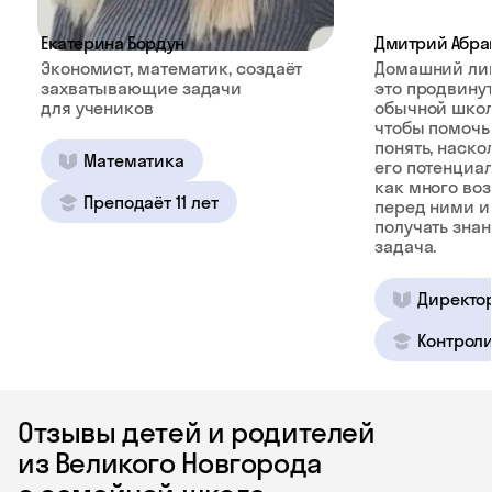
Екатерина Бордун
Дмитрий Абра
Экономист, математик, создаёт
Домашний ли
захватывающие задачи
это продвину
для учеников
обычной школ
чтобы помочь
понять, наско
Математика
его потенциал
как много во
Преподаёт 11 лет
перед ними и
получать зна
задача.
Директо
Контроли
Отзывы детей и родителей
из Великого Новгорода