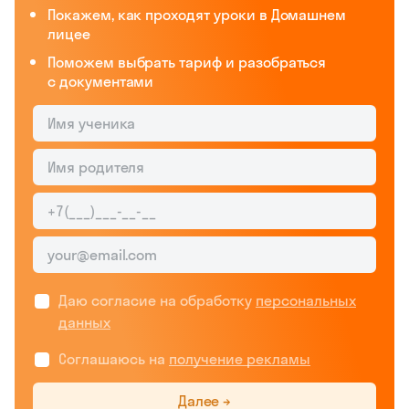
Покажем, как проходят уроки в Домашнем
лицее
Поможем выбрать тариф и разобраться
с документами
Даю согласие на обработку
персональных
данных
Соглашаюсь на
получение рекламы
Далее →