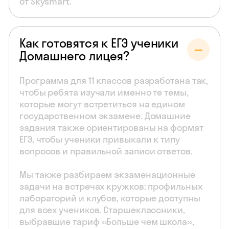
от Skysmart.
Как готовятся к ЕГЭ ученики
Домашнего лицея?
Программа для 11 классов разработана так,
чтобы ребята изучали именно те темы,
которые могут встретиться на едином
государственном экзамене. Домашние
задания также ориентированы на формат
ЕГЭ, чтобы ученики привыкали к типу
вопросов и правильной записи ответов.
Мы также разбираем экзаменационные
задачи на встречах кружков: профильных
лабораторий и клубов, которые доступны
для всех учеников. Старшеклассники,
выбравшие тариф «Больше чем школа»,