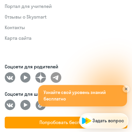
Портал для учителей
Отзывы о Skysmart
Контакты
Карта сайта
Соцсети для родителей
У
з
н
а
й
т
е
с
в
о
й
у
р
о
в
е
н
ь
з
н
а
н
и
й
б
е
с
п
л
а
т
н
о
!
А
п
о
п
р
о
м
о
к
о
д
у
O
R
G
A
N
I
C
A
Соцсети для школьников
м
|
Попробовать бесплатно