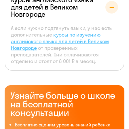
для детей в Великом
Новгороде
А если нужно подтянуть языки, у нас есть
дополнительные
курсы по изучению
английского языка для детей в Великом
Новгороде
от проверенных
преподавателей. Они оплачиваются
отдельно и стоят от 8 001 ₽ в месяц.
Узнайте больше о школе
на бесплатной
консультации
Бесплатно оценим уровень знаний ребёнка